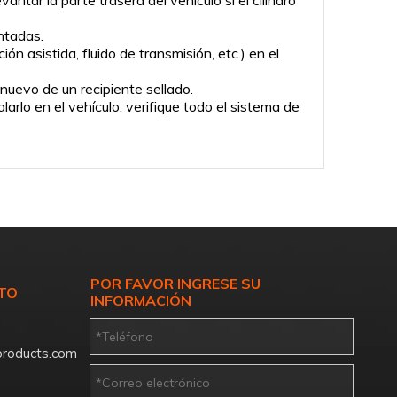
ntar la parte trasera del vehículo si el cilindro
intadas.
ón asistida, fluido de transmisión, etc.) en el
 nuevo de un recipiente sellado.
arlo en el vehículo, verifique todo el sistema de
POR FAVOR INGRESE SU
TO
INFORMACIÓN
roducts.com