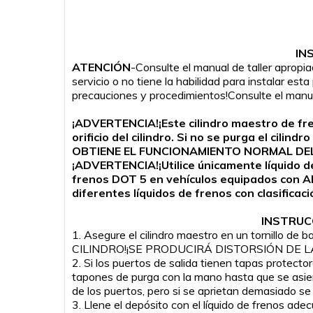
IN
ATENCIÓN
-Consulte el manual de taller apropi
servicio o no tiene la habilidad para instalar es
precauciones y procedimientos!Consulte el manual
¡ADVERTENCIA!¡Este cilindro maestro de fren
orificio del cilindro. Si no se purga el cil
OBTIENE EL FUNCIONAMIENTO NORMAL DEL
¡ADVERTENCIA!¡Utilice únicamente líquido de 
frenos DOT 5 en vehículos equipados con AB
diferentes líquidos de frenos con clasifica
INSTRUC
1. Asegure el cilindro maestro en un tornillo 
CILINDRO!¡SE PRODUCIRÁ DISTORSIÓN DE 
2. Si los puertos de salida tienen tapas protect
tapones de purga con la mano hasta que se asie
de los puertos, pero si se aprietan demasiado se 
3. Llene el depósito con el líquido de frenos ade