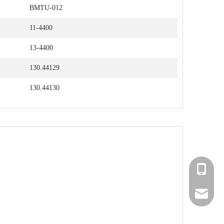
BMTU-012
11-4400
13-4400
130.44129
130.44130
+86 181
postmas