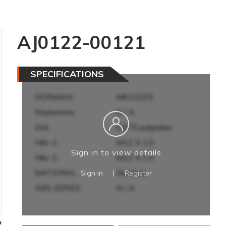
AJ0122-00121
SPECIFICATIONS
DORMAN:
M631025
Raybestos:
N / A
DIA:
0,875 pulgadas
Hilo-1:
M12 X 1,0
Sign in to view details
Hilo-2:
M12 X 1,0
MATERIAL:
Aluminio
Sign in
|
Register
ABS (SÍ/NO):
N / A