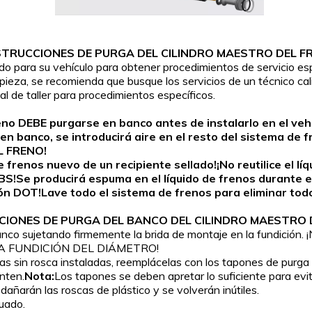
STRUCCIONES DE PURGA DEL CILINDRO MAESTRO DEL F
ado para su vehículo para obtener procedimientos de servicio esp
ta pieza, se recomienda que busque los servicios de un técnico ca
 de taller para procedimientos específicos.
o DEBE purgarse en banco antes de instalarlo en el vehíc
indro en banco, se introducirá aire en el resto del sistem
 FRENO!
frenos nuevo de un recipiente sellado!¡No reutilice el lí
S!Se producirá espuma en el líquido de frenos durante e
ción DOT!Lave todo el sistema de frenos para eliminar tod
CIONES DE PURGA DEL BANCO DEL CILINDRO MAESTRO 
de banco sujetando firmemente la brida de montaje en la fund
LA FUNDICIÓN DEL DIÁMETRO!
oras sin rosca instaladas, reemplácelas con los tapones de purga
nten.
Nota:
Los tapones se deben apretar lo suficiente para evita
dañarán las roscas de plástico y se volverán inútiles.
cuado.