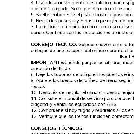
4. Usando un instrumento desafilado o una espiga
más de 1 pulgada. No toque el fondo del pistón.
5. Suelte lentamente el pistón hasta la posición 
6. Repita los pasos 4 y 5 hasta que dejen de ap
7. La unidad ha terminado con el proceso de sang
banco. Continúe con las instrucciones de instalac
CONSEJO TÉCNICO:
Golpear suavemente la fund
burbujas de aire escapen del orificio durante el 
INSTR
IMPORTANTE:
Cuando purgue los cilindros maes
aireación del fluido.
8. Deje los tapones de purga en los puertos e inst
9. Apriete las tuercas de la línea de freno segú
roscas!
10. Después de instalar el cilindro maestro, enju
11. Consulte el manual de servicio para conocer
diagonal y vehículos equipados con ABS.
12. Compruebe si hay fugas y repárelas si las en
13. Verifique que los frenos funcionen correctam
CONSEJOS TÉCNICOS