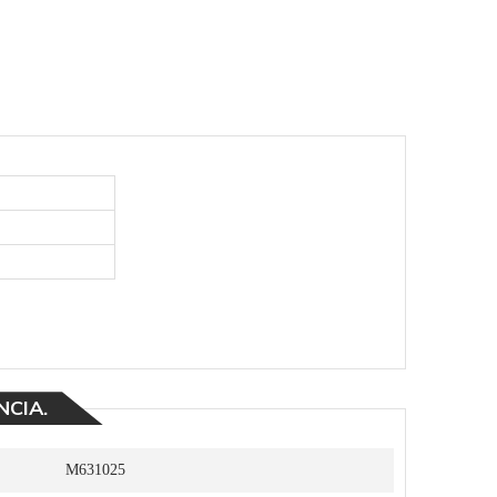
NCIA.
M631025