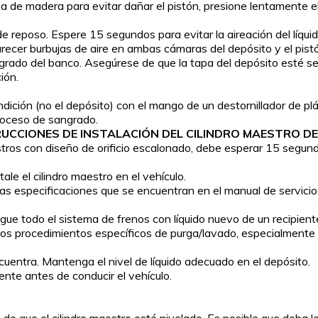
 de madera para evitar dañar el pistón, presione lentamente el 
de reposo. Espere 15 segundos para evitar la aireación del líquid
arecer burbujas de aire en ambas cámaras del depósito y el pis
rado del banco. Asegúrese de que la tapa del depósito esté segur
ión.
ición (no el depósito) con el mango de un destornillador de pl
proceso de sangrado.
UCCIONES DE INSTALACIÓN DEL CILINDRO MAESTRO D
tros con diseño de orificio escalonado, debe esperar 15 segundo
ale el cilindro maestro en el vehículo.
n las especificaciones que se encuentran en el manual de servici
ague todo el sistema de frenos con líquido nuevo de un recipient
 los procedimientos específicos de purga/lavado, especialmente 
cuentra. Mantenga el nivel de líquido adecuado en el depósito.
ente antes de conducir el vehículo.