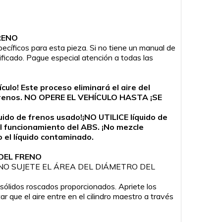
RENO
ecíficos para esta pieza. Si no tiene un manual de
lificado. Pague especial atención a todas las
ulo! Este proceso eliminará el aire del
a de frenos. NO OPERE EL VEHÍCULO HASTA ¡SE
quido de frenos usado!¡NO UTILICE líquido de
l funcionamiento del ABS. ¡No mezcle
o el líquido contaminado.
DEL FRENO
ición. ¡NO SUJETE EL ÁREA DEL DIÁMETRO DEL
 sólidos roscados proporcionados. Apriete los
r que el aire entre en el cilindro maestro a través