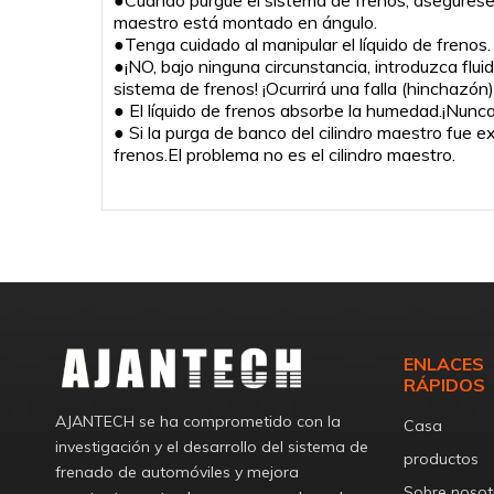
●Cuando purgue el sistema de frenos, asegúrese de
maestro está montado en ángulo.
●Tenga cuidado al manipular el líquido de frenos. E
●¡NO, bajo ninguna circunstancia, introduzca fluido
sistema de frenos! ¡Ocurrirá una falla (hinchazó
● El líquido de frenos absorbe la humedad.¡Nunca r
● Si la purga de banco del cilindro maestro fue e
frenos.El problema no es el cilindro maestro.
ENLACES
RÁPIDOS
AJANTECH se ha comprometido con la
Casa
investigación y el desarrollo del sistema de
productos
frenado de automóviles y mejora
Sobre nosot