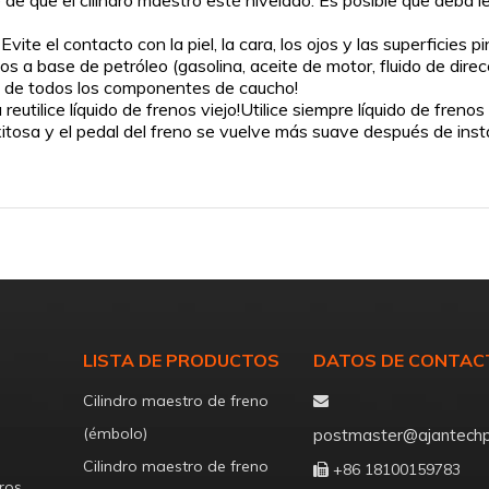
 que el cilindro maestro esté nivelado. Es posible que deba leva
vite el contacto con la piel, la cara, los ojos y las superficies p
s a base de petróleo (gasolina, aceite de motor, fluido de direcci
n) de todos los componentes de caucho!
eutilice líquido de frenos viejo!Utilice siempre líquido de frenos
xitosa y el pedal del freno se vuelve más suave después de instal
LISTA DE PRODUCTOS
DATOS DE CONTAC
Cilindro maestro de freno

(émbolo)
postmaster@ajantechp
Cilindro maestro de freno
+86 18100159783

ros