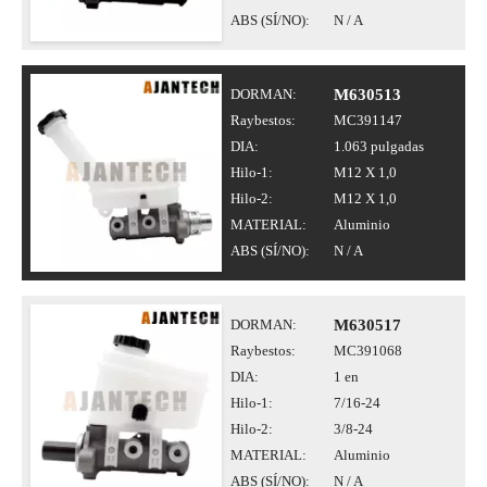
ABS (SÍ/NO):
N / A
DORMAN:
M630513
Raybestos:
MC391147
DIA:
1.063 pulgadas
Hilo-1:
M12 X 1,0
Hilo-2:
M12 X 1,0
MATERIAL:
Aluminio
ABS (SÍ/NO):
N / A
DORMAN:
M630517
Raybestos:
MC391068
DIA:
1 en
Hilo-1:
7/16-24
Hilo-2:
3/8-24
MATERIAL:
Aluminio
ABS (SÍ/NO):
N / A