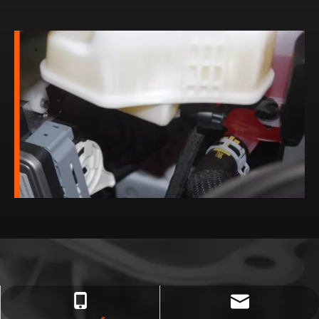
postmaster@ajantechproducts.com
+86 18100159783