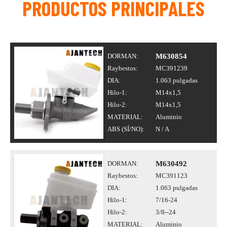
PRODUCTOS PRINCIPALES
DORMAN:
M630854
Raybestos:
MC391239
DIA:
1.063 pulgadas
Hilo-1:
M14x1,5
Hilo-2:
M14x1,5
MATERIAL:
Aluminio
ABS (SÍ/NO):
N / A
DORMAN:
M630492
Raybestos:
MC391123
DIA:
1.063 pulgadas
Hilo-1:
7/16-24
Hilo-2:
3/8--24
MATERIAL:
Aluminio