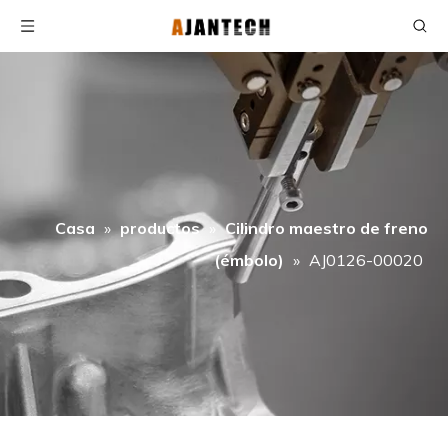
Casa
»
productos
»
Cilindro maestro de freno
(émbolo)
»
AJ0126-00020