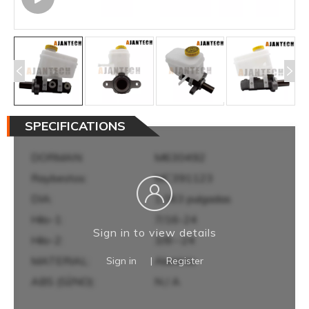
SPECIFICATIONS
DORMAN:
M630492
Raybestos:
MC391123
DIA:
1.063 pulgadas
Hilo-1:
7/16-24
Sign in to view details
Hilo-2:
3/8--24
MATERIAL:
Aluminio
Sign in
|
Register
ABS (SÍ/NO):
N / A