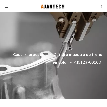
Casa
»
productos
»
Cilindro maestro de freno
(émbolo)
»
AJ0123-00160