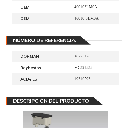
OEM
460103LM0A
OEM
46010-3LM0A
NÚMERO DE REFERENCIA.
DORMAN
M631052
Raybestos
MC391535
ACDelco
19316593
DESCRIPCIÓN DEL PRODUCTO