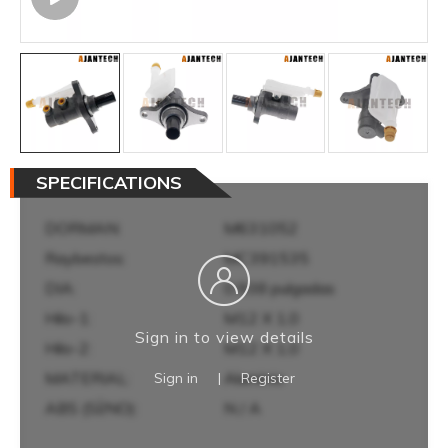
SPECIFICATIONS
DORMAN:
M631052
Raybestos:
MC391535
DIA:
0.938 pulgadas
Hilo-1:
M12 X 1,0
Sign in to view details
Hilo-2:
M12 X 1,0
MATERIAL:
Aluminio
Sign in
|
Register
ABS (SÍ/NO):
N / A