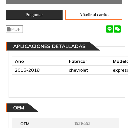
Preguntar
Añadir al carrito
PDF
APLICACIONES DETALLADAS
Año
Fabricar
Model
2015-2018
chevrolet
expreso
OEM
OEM
19316593