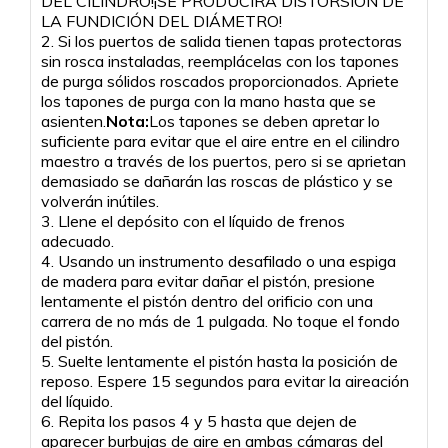
DEL CILINDRO!¡SE PRODUCIRÁ DISTORSIÓN DE
LA FUNDICIÓN DEL DIÁMETRO!
2. Si los puertos de salida tienen tapas protectoras
sin rosca instaladas, reemplácelas con los tapones
de purga sólidos roscados proporcionados. Apriete
los tapones de purga con la mano hasta que se
asienten.
Nota:
Los tapones se deben apretar lo
suficiente para evitar que el aire entre en el cilindro
maestro a través de los puertos, pero si se aprietan
demasiado se dañarán las roscas de plástico y se
volverán inútiles.
3. Llene el depósito con el líquido de frenos
adecuado.
4. Usando un instrumento desafilado o una espiga
de madera para evitar dañar el pistón, presione
lentamente el pistón dentro del orificio con una
carrera de no más de 1 pulgada. No toque el fondo
del pistón.
5. Suelte lentamente el pistón hasta la posición de
reposo. Espere 15 segundos para evitar la aireación
del líquido.
6. Repita los pasos 4 y 5 hasta que dejen de
aparecer burbujas de aire en ambas cámaras del