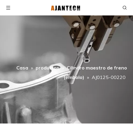
Casa
»
productos
»
Cilindro maestro de freno
(émbolo)
»
AJ0125-00220