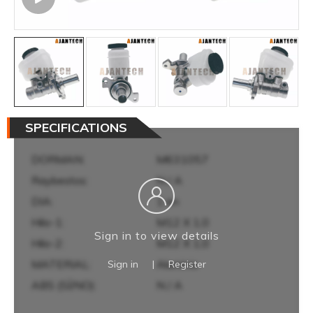
SPECIFICATIONS
DORMAN:
M631057
Raybestos:
N / A
DIA:
1 en
Hilo-1:
M12 X 1,0
Sign in to view details
Hilo-2:
M12 X 1,0
MATERIAL:
Aluminio
Sign in
|
Register
ABS (SÍ/NO):
N / A