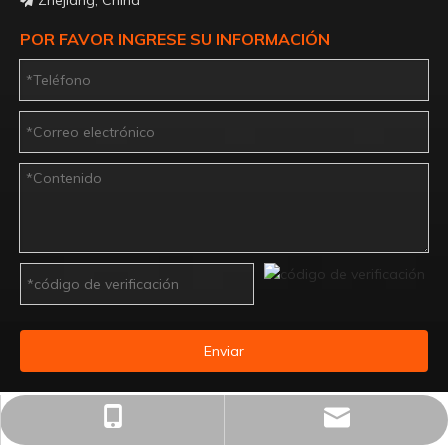
Zhejiang, China

POR FAVOR INGRESE SU INFORMACIÓN
Enviar
postmaster@ajantechproducts.com
+86 18100159783