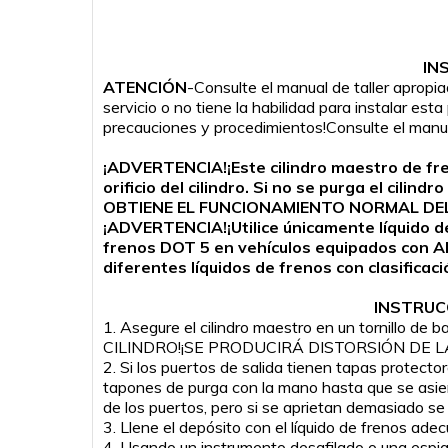
IN
ATENCIÓN
-Consulte el manual de taller apropi
servicio o no tiene la habilidad para instalar es
precauciones y procedimientos!Consulte el manual
¡ADVERTENCIA!¡Este cilindro maestro de fren
orificio del cilindro. Si no se purga el cil
OBTIENE EL FUNCIONAMIENTO NORMAL DEL
¡ADVERTENCIA!¡Utilice únicamente líquido de 
frenos DOT 5 en vehículos equipados con AB
diferentes líquidos de frenos con clasifica
INSTRUC
1. Asegure el cilindro maestro en un tornillo 
CILINDRO!¡SE PRODUCIRÁ DISTORSIÓN DE 
2. Si los puertos de salida tienen tapas protect
tapones de purga con la mano hasta que se asie
de los puertos, pero si se aprietan demasiado se 
3. Llene el depósito con el líquido de frenos ade
4. Usando un instrumento desafilado o una espiga