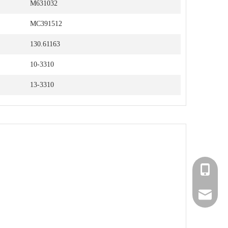
M631032
MC391512
130.61163
10-3310
13-3310
+86 181
postmas