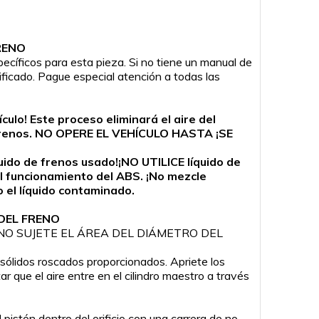
RENO
ecíficos para esta pieza. Si no tiene un manual de
lificado. Pague especial atención a todas las
ulo! Este proceso eliminará el aire del
a de frenos. NO OPERE EL VEHÍCULO HASTA ¡SE
quido de frenos usado!¡NO UTILICE líquido de
l funcionamiento del ABS. ¡No mezcle
o el líquido contaminado.
DEL FRENO
ición. ¡NO SUJETE EL ÁREA DEL DIÁMETRO DEL
 sólidos roscados proporcionados. Apriete los
r que el aire entre en el cilindro maestro a través
pistón dentro del orificio con una carrera de no