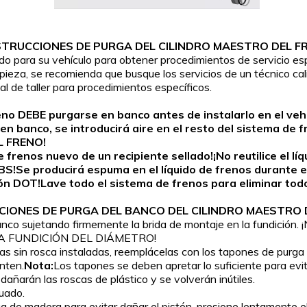
STRUCCIONES DE PURGA DEL CILINDRO MAESTRO DEL F
ado para su vehículo para obtener procedimientos de servicio esp
ta pieza, se recomienda que busque los servicios de un técnico ca
 de taller para procedimientos específicos.
o DEBE purgarse en banco antes de instalarlo en el vehíc
indro en banco, se introducirá aire en el resto del sistem
 FRENO!
frenos nuevo de un recipiente sellado!¡No reutilice el lí
S!Se producirá espuma en el líquido de frenos durante e
ción DOT!Lave todo el sistema de frenos para eliminar tod
CIONES DE PURGA DEL BANCO DEL CILINDRO MAESTRO 
de banco sujetando firmemente la brida de montaje en la fund
LA FUNDICIÓN DEL DIÁMETRO!
oras sin rosca instaladas, reemplácelas con los tapones de purga
nten.
Nota:
Los tapones se deben apretar lo suficiente para evita
dañarán las roscas de plástico y se volverán inútiles.
cuado.
 de madera para evitar dañar el pistón, presione lentamente el 