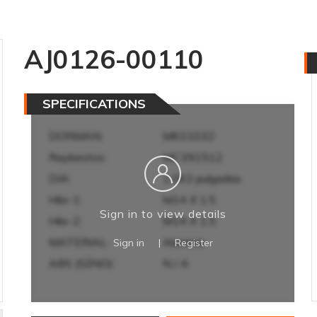
AJ0126-00110
SPECIFICATIONS
DORMAN:
M631032
Raybestos:
MC391512
DIA:
1.063 pulgadas
Hilo-1:
M14 X 1.5
Sign in to view details
Hilo-2:
M14 X 1.5
MATERIAL:
Aluminio
Sign in
|
Register
ABS (SÍ/NO):
N / A