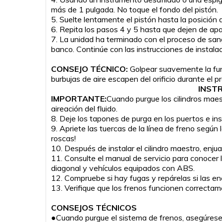
más de 1 pulgada. No toque el fondo del pistón.
5. Suelte lentamente el pistón hasta la posición 
6. Repita los pasos 4 y 5 hasta que dejen de ap
7. La unidad ha terminado con el proceso de sang
banco. Continúe con las instrucciones de instalac
CONSEJO TÉCNICO:
Golpear suavemente la fund
burbujas de aire escapen del orificio durante el 
INSTR
IMPORTANTE:
Cuando purgue los cilindros maes
aireación del fluido.
8. Deje los tapones de purga en los puertos e inst
9. Apriete las tuercas de la línea de freno segú
roscas!
10. Después de instalar el cilindro maestro, enju
11. Consulte el manual de servicio para conocer
diagonal y vehículos equipados con ABS.
12. Compruebe si hay fugas y repárelas si las en
13. Verifique que los frenos funcionen correctam
CONSEJOS TÉCNICOS
●Cuando purgue el sistema de frenos, asegúrese de