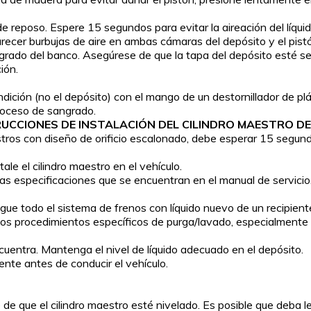
de reposo. Espere 15 segundos para evitar la aireación del líquid
arecer burbujas de aire en ambas cámaras del depósito y el pis
rado del banco. Asegúrese de que la tapa del depósito esté segur
ión.
ición (no el depósito) con el mango de un destornillador de pl
proceso de sangrado.
UCCIONES DE INSTALACIÓN DEL CILINDRO MAESTRO D
tros con diseño de orificio escalonado, debe esperar 15 segundo
ale el cilindro maestro en el vehículo.
n las especificaciones que se encuentran en el manual de servici
ague todo el sistema de frenos con líquido nuevo de un recipient
 los procedimientos específicos de purga/lavado, especialmente 
cuentra. Mantenga el nivel de líquido adecuado en el depósito.
ente antes de conducir el vehículo.
 que el cilindro maestro esté nivelado. Es posible que deba leva