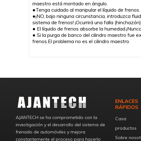
maestro está montado en ángulo.
●Tenga cuidado al manipular el líquido de frenos. E
●¡NO, bajo ninguna circunstancia, introduzca fluido
sistema de frenos! ¡Ocurrirá una falla (hinchazó
● El líquido de frenos absorbe la humedad.¡Nunca r
● Si la purga de banco del cilindro maestro fue e
frenos.El problema no es el cilindro maestro.
ENLACES
RÁPIDOS
AJANTECH se ha comprometido con la
Casa
investigación y el desarrollo del sistema de
productos
frenado de automóviles y mejora
Sobre nosot
constantemente el proceso para hacerlo