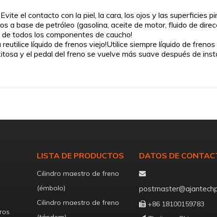
vite el contacto con la piel, la cara, los ojos y las superficies p
s a base de petróleo (gasolina, aceite de motor, fluido de direcci
n) de todos los componentes de caucho!
eutilice líquido de frenos viejo!Utilice siempre líquido de frenos
xitosa y el pedal del freno se vuelve más suave después de instal
LISTA DE PRODUCTOS
DATOS DE CONTAC
Cilindro maestro de freno

(émbolo)
postmaster@ajantechp
Cilindro maestro de freno
+86 18100159783

ros