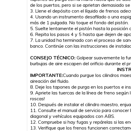
de los puertos, pero si se aprietan demasiado se 
3. Llene el depósito con el líquido de frenos ade
4. Usando un instrumento desafilado o una espiga
más de 1 pulgada. No toque el fondo del pistón.
5. Suelte lentamente el pistón hasta la posición 
6. Repita los pasos 4 y 5 hasta que dejen de ap
7. La unidad ha terminado con el proceso de sang
banco. Continúe con las instrucciones de instalac
CONSEJO TÉCNICO:
Golpear suavemente la fund
burbujas de aire escapen del orificio durante el 
INSTR
IMPORTANTE:
Cuando purgue los cilindros maes
aireación del fluido.
8. Deje los tapones de purga en los puertos e inst
9. Apriete las tuercas de la línea de freno segú
roscas!
10. Después de instalar el cilindro maestro, enju
11. Consulte el manual de servicio para conocer
diagonal y vehículos equipados con ABS.
12. Compruebe si hay fugas y repárelas si las en
13. Verifique que los frenos funcionen correctam