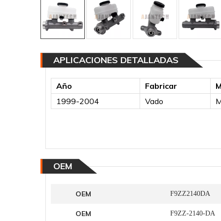
APLICACIONES DETALLADAS
Año
Fabricar
M
1999-2004
Vado
M
OEM
OEM
F9ZZ2140DA
OEM
F9ZZ-2140-DA