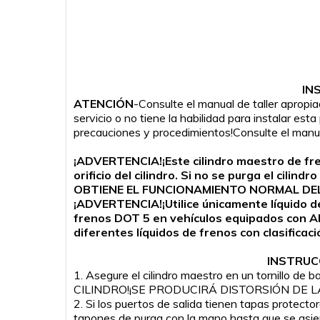
IN
ATENCIÓN
-Consulte el manual de taller apropi
servicio o no tiene la habilidad para instalar es
precauciones y procedimientos!Consulte el manual
¡ADVERTENCIA!¡Este cilindro maestro de fren
orificio del cilindro. Si no se purga el cil
OBTIENE EL FUNCIONAMIENTO NORMAL DEL
¡ADVERTENCIA!¡Utilice únicamente líquido de 
frenos DOT 5 en vehículos equipados con AB
diferentes líquidos de frenos con clasifica
INSTRUC
1. Asegure el cilindro maestro en un tornillo 
CILINDRO!¡SE PRODUCIRÁ DISTORSIÓN DE 
2. Si los puertos de salida tienen tapas protect
tapones de purga con la mano hasta que se asie