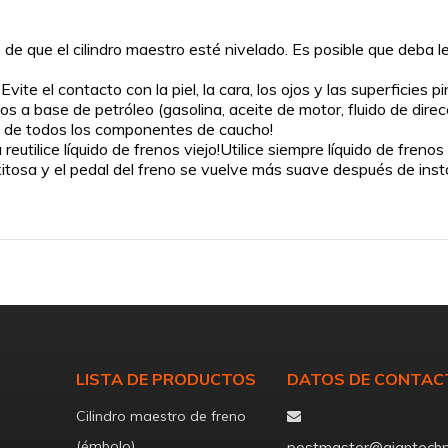
 que el cilindro maestro esté nivelado. Es posible que deba leva
vite el contacto con la piel, la cara, los ojos y las superficies p
s a base de petróleo (gasolina, aceite de motor, fluido de direcci
n) de todos los componentes de caucho!
eutilice líquido de frenos viejo!Utilice siempre líquido de frenos
xitosa y el pedal del freno se vuelve más suave después de instal
LISTA DE PRODUCTOS
DATOS DE CONTAC
Cilindro maestro de freno

(émbolo)
postmaster@ajantechp