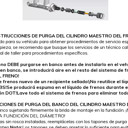
STRUCCIONES DE PURGA DEL CILINDRO MAESTRO DEL F
ado para su vehículo para obtener procedimientos de servicio esp
ta pieza, se recomienda que busque los servicios de un técnico ca
 de taller para procedimientos específicos.
o DEBE purgarse en banco antes de instalarlo en el vehíc
indro en banco, se introducirá aire en el resto del sistem
 FRENO!
frenos nuevo de un recipiente sellado!¡No reutilice el lí
S!Se producirá espuma en el líquido de frenos durante e
ción DOT!Lave todo el sistema de frenos para eliminar tod
CIONES DE PURGA DEL BANCO DEL CILINDRO MAESTRO 
de banco sujetando firmemente la brida de montaje en la fund
LA FUNDICIÓN DEL DIÁMETRO!
oras sin rosca instaladas, reemplácelas con los tapones de purga
nten.
Nota:
Los tapones se deben apretar lo suficiente para evita