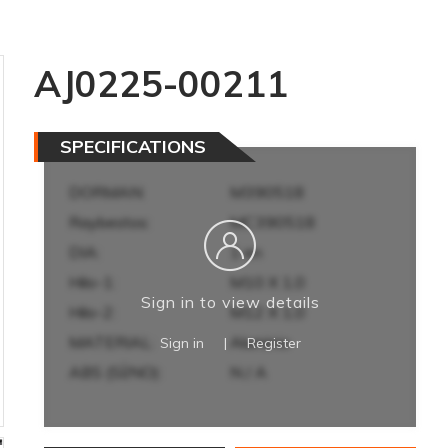
AJ0225-00211
SPECIFICATIONS
DORMAN:
M390518
Raybestos:
MC390518
DIA:
1 en
Hilo-1:
M10 X 1,0
Sign in to view details
Hilo-2:
M12 X 1,0
MATERIAL:
Aluminio
Sign in
|
Register
ABS (SÍ/NO):
N / A