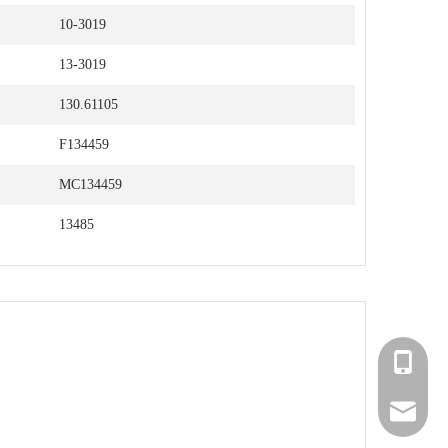
10-3019
13-3019
130.61105
F134459
MC134459
13485
+86 181
postmas