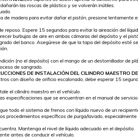
dañarán las roscas de plástico y se volverán inútiles.
cuado.
 de madera para evitar dañar el pistón, presione lentamente el 
de reposo. Espere 15 segundos para evitar la aireación del líquid
arecer burbujas de aire en ambas cámaras del depósito y el pis
rado del banco. Asegúrese de que la tapa del depósito esté segur
ión.
ición (no el depósito) con el mango de un destornillador de pl
proceso de sangrado.
UCCIONES DE INSTALACIÓN DEL CILINDRO MAESTRO D
tros con diseño de orificio escalonado, debe esperar 15 segundo
ale el cilindro maestro en el vehículo.
n las especificaciones que se encuentran en el manual de servici
ague todo el sistema de frenos con líquido nuevo de un recipient
 los procedimientos específicos de purga/lavado, especialmente 
cuentra. Mantenga el nivel de líquido adecuado en el depósito.
ente antes de conducir el vehículo.