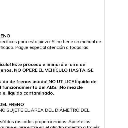
RENO
ecíficos para esta pieza. Si no tiene un manual de
lificado. Pague especial atención a todas las
ulo! Este proceso eliminará el aire del
a de frenos. NO OPERE EL VEHÍCULO HASTA ¡SE
quido de frenos usado!¡NO UTILICE líquido de
l funcionamiento del ABS. ¡No mezcle
o el líquido contaminado.
DEL FRENO
ición. ¡NO SUJETE EL ÁREA DEL DIÁMETRO DEL
 sólidos roscados proporcionados. Apriete los
r que el aire entre en el cilindro maestro a través