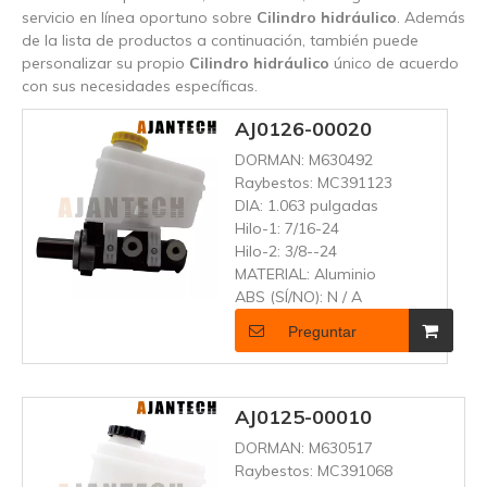
servicio en línea oportuno sobre
Cilindro hidráulico
. Además
de la lista de productos a continuación, también puede
personalizar su propio
Cilindro hidráulico
único de acuerdo
con sus necesidades específicas.
AJ0126-00020
DORMAN:
M630492
Raybestos:
MC391123
DIA:
1.063 pulgadas
Hilo-1:
7/16-24
Hilo-2:
3/8--24
MATERIAL:
Aluminio
ABS (SÍ/NO):
N / A
Preguntar
AJ0125-00010
DORMAN:
M630517
Raybestos:
MC391068