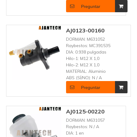
Preguntar
AJ0123-00160
DORMAN:
M631052
Raybestos:
MC391535
DIA:
0.938 pulgadas
Hilo-1:
M12 X 1,0
Hilo-2:
M12 X 1,0
MATERIAL:
Aluminio
ABS (SÍ/NO):
N / A
Preguntar
AJ0125-00220
DORMAN:
M631057
Raybestos:
N / A
DIA:
1 en